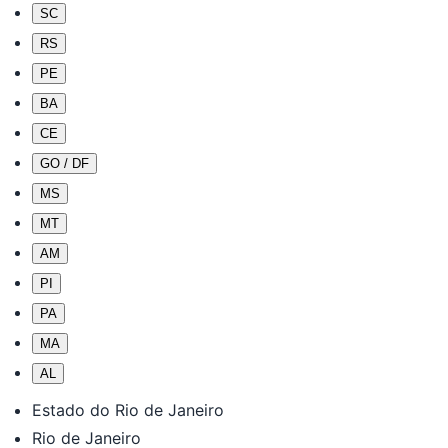
SC
RS
PE
BA
CE
GO / DF
MS
MT
AM
PI
PA
MA
AL
Estado do Rio de Janeiro
Rio de Janeiro