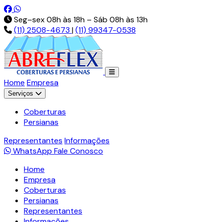
Pt-br.facebook.com
Api.whatsapp.com
Seg–sex 08h às 18h – Sáb 08h às 13h
(11) 2508-4673
|
(11) 99347-0538
Home
Empresa
Serviços
Coberturas
Persianas
Representantes
Informações
WhatsApp
Fale Conosco
Home
Empresa
Coberturas
Persianas
Representantes
Informações