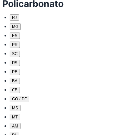
Policarbonato
RJ
MG
ES
PR
SC
RS
PE
BA
CE
GO / DF
MS
MT
AM