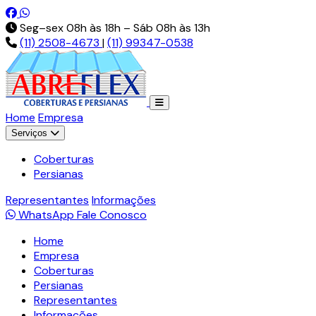
Pt-br.facebook.com
Api.whatsapp.com
Seg–sex 08h às 18h – Sáb 08h às 13h
(11) 2508-4673
|
(11) 99347-0538
Home
Empresa
Serviços
Coberturas
Persianas
Representantes
Informações
WhatsApp
Fale Conosco
Home
Empresa
Coberturas
Persianas
Representantes
Informações