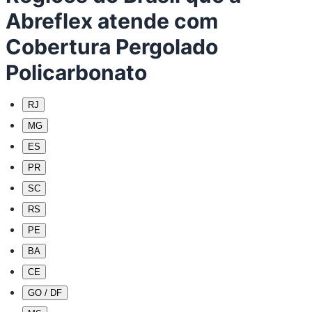
Abreflex atende com
Cobertura Pergolado
Policarbonato
RJ
MG
ES
PR
SC
RS
PE
BA
CE
GO / DF