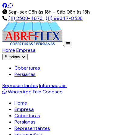
Pt-br.facebook.com
Api.whatsapp.com
Seg–sex 08h às 18h – Sáb 08h às 13h
(11) 2508-4673
|
(11) 99347-0538
Home
Empresa
Serviços
Coberturas
Persianas
Representantes
Informações
WhatsApp
Fale Conosco
Home
Empresa
Coberturas
Persianas
Representantes
Informações