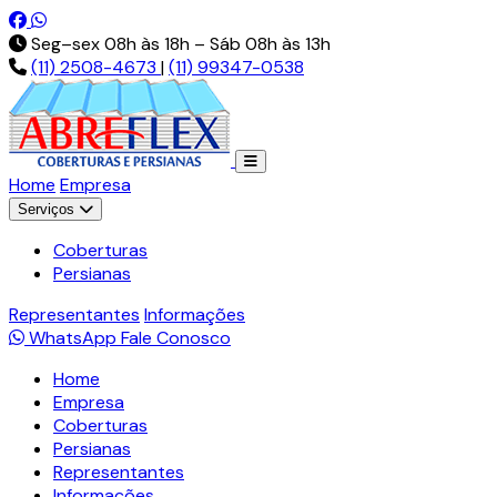
Pt-br.facebook.com
Api.whatsapp.com
Seg–sex 08h às 18h – Sáb 08h às 13h
(11) 2508-4673
|
(11) 99347-0538
Home
Empresa
Serviços
Coberturas
Persianas
Representantes
Informações
WhatsApp
Fale Conosco
Home
Empresa
Coberturas
Persianas
Representantes
Informações