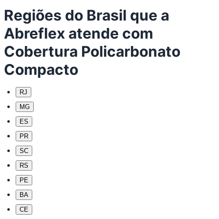
Regiões do Brasil que a
Abreflex atende com
Cobertura Policarbonato
Compacto
RJ
MG
ES
PR
SC
RS
PE
BA
CE