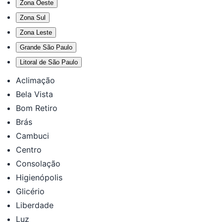
Zona Oeste
Zona Sul
Zona Leste
Grande São Paulo
Litoral de São Paulo
Aclimação
Bela Vista
Bom Retiro
Brás
Cambuci
Centro
Consolação
Higienópolis
Glicério
Liberdade
Luz