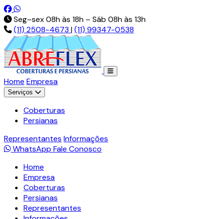
Pt-br.facebook.com
Api.whatsapp.com
Seg–sex 08h às 18h – Sáb 08h às 13h
(11) 2508-4673
|
(11) 99347-0538
Home
Empresa
Serviços
Coberturas
Persianas
Representantes
Informações
WhatsApp
Fale Conosco
Home
Empresa
Coberturas
Persianas
Representantes
Informações