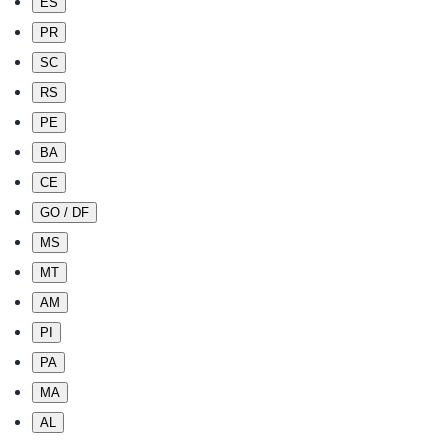
ES
PR
SC
RS
PE
BA
CE
GO / DF
MS
MT
AM
PI
PA
MA
AL