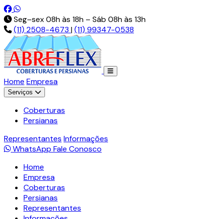
Pt-br.facebook.com
Api.whatsapp.com
Seg–sex 08h às 18h – Sáb 08h às 13h
(11) 2508-4673
|
(11) 99347-0538
Home
Empresa
Serviços
Coberturas
Persianas
Representantes
Informações
WhatsApp
Fale Conosco
Home
Empresa
Coberturas
Persianas
Representantes
Informações