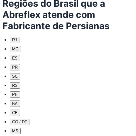
Regiões do Brasil que a
Abreflex atende com
Fabricante de Persianas
RJ
MG
ES
PR
SC
RS
PE
BA
CE
GO / DF
MS