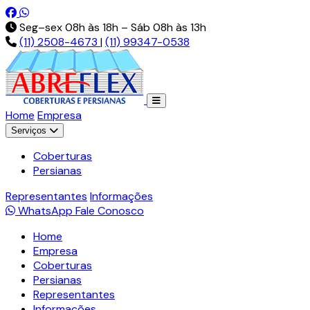
Pt-br.facebook.com
Api.whatsapp.com
Seg–sex 08h às 18h – Sáb 08h às 13h
(11) 2508-4673
|
(11) 99347-0538
Home
Empresa
Serviços
Coberturas
Persianas
Representantes
Informações
WhatsApp
Fale Conosco
Home
Empresa
Coberturas
Persianas
Representantes
Informações