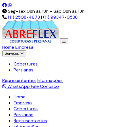
Pt-br.facebook.com
Api.whatsapp.com
Seg–sex 08h às 18h – Sáb 08h às 13h
(11) 2508-4673
|
(11) 99347-0538
Home
Empresa
Serviços
Coberturas
Persianas
Representantes
Informações
WhatsApp
Fale Conosco
Home
Empresa
Coberturas
Persianas
Representantes
Informações